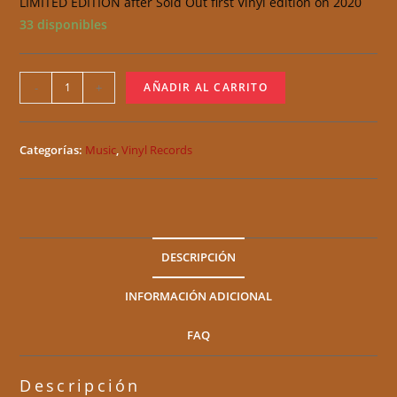
LIMITED EDITION after Sold Out first Vinyl edition on 2020
33 disponibles
-
+
AÑADIR AL CARRITO
Categorías:
Music
,
Vinyl Records
DESCRIPCIÓN
INFORMACIÓN ADICIONAL
FAQ
Descripción