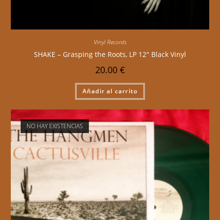
Vinyl Records
SHAKE – Grasping the Roots, LP 12″ Black Vinyl
20.00
€
Añadir al carrito
NO HAY EXISTENCIAS