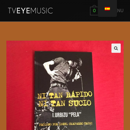
MENÚ
0